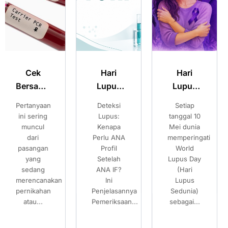
Hari
Hari
Merencan
Lupus
Lupus
Kehamilan
:
Sedunia:
Sedunia:
Sehat:
Deteksi
Setiap
Pilihan
a
Kenali
Kenali
Pilihan
Lupus:
tanggal 10
Setelah
Gejala
Gejala
Setelah
Kenapa
Mei dunia
Mengetahui
Perlu ANA
memperingati
Risiko
Lupus
Lupus
Mengetah
Profil
World
Thalassemia
dan
dan
Risiko
Setelah
Lupus Day
Banyak
Pentingnya
Pentingnya
Thalassem
ANA IF?
(Hari
pasangan
Pemeriksaan
Pemeriksaan
an
Ini
Lupus
mempersiap
Penjelasannya
ANA IF
Sedunia)
ANA IF
kehamilan...
Pemeriksaan...
sebagai...