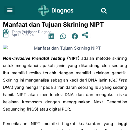
Skip
Search
to
content
Manfaat dan Tujuan Skrining NIPT
.
Team Publisher Diagnos
April 19, 2024
Non-Invasive Prenatal Testing
(NIPT)
adalah metode skrining
untuk mengetahui apakah janin yang dikandung oleh seorang
Ibu memiliki resiko terlahir dengan memiliki kelainan genetik.
Skrining ini menganalisa sebagian kecil dari DNA janin (
Cell Free
DNA
) yang mengalir pada aliran darah seorang Ibu yang sedang
hamil. NIPT akan mendeteksi DNA dan dan mengukur risiko
kelainan kromosom dengan menggunakan Next Generation
Sequencing (NGS) atau digital PCR.
Pemeriksaan NIPT memiliki tingkat keakuratan yang tinggi