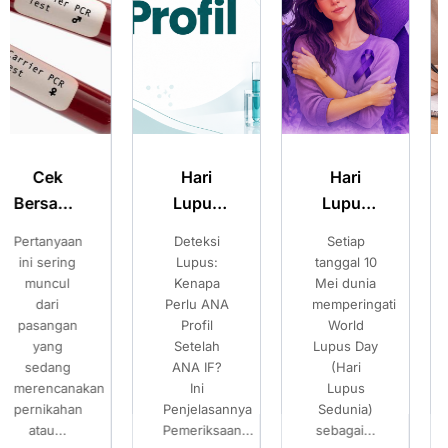
Hari
Hari
Merencanaka
Lupus
Lupus
Kehamilan
Sedunia:
Sedunia:
Sehat:
Deteksi
Setiap
Pilihan
Kenali
Kenali
Pilihan
Lupus:
tanggal 10
Setelah
Gejala
Gejala
Setelah
Kenapa
Mei dunia
Mengetahui
Perlu ANA
memperingati
Risiko
Lupus
Lupus
Mengetahui
Profil
World
Thalassemia
dan
dan
Risiko
Setelah
Lupus Day
Banyak
Pentingnya
Pentingnya
Thalassemia
ANA IF?
(Hari
pasangan
Pemeriksaan
Pemeriksaan
Ini
Lupus
mempersiapkan
Penjelasannya
ANA IF
Sedunia)
ANA IF
kehamilan...
Pemeriksaan...
sebagai...