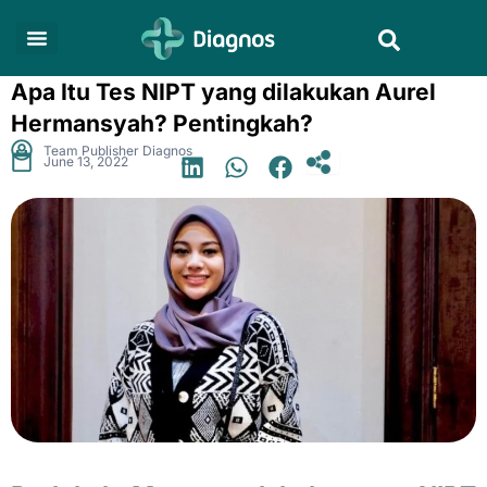
Skip
Search
to
content
Apa Itu Tes NIPT yang dilakukan Aurel
Hermansyah? Pentingkah?
.
Team Publisher Diagnos
June 13, 2022