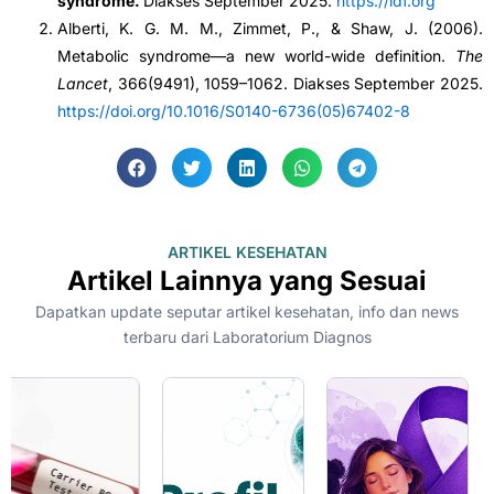
syndrome
.
Diakses September 2025.
https://idf.org
Alberti, K. G. M. M., Zimmet, P., & Shaw, J. (2006).
Metabolic syndrome—a new world-wide definition.
The
Lancet
, 366(9491), 1059–1062. Diakses September 2025.
https://doi.org/10.1016/S0140-6736(05)67402-8
ARTIKEL KESEHATAN
Artikel Lainnya yang Sesuai
Dapatkan update seputar artikel kesehatan, info dan news
terbaru dari Laboratorium Diagnos