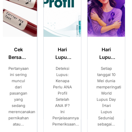
Hari
Hari
Merencanaka
Lupus
Lupus
Kehamilan
Sedunia:
Sedunia:
Sehat:
Deteksi
Setiap
Pilihan
Kenali
Kenali
Pilihan
Lupus:
tanggal 10
Setelah
Gejala
Gejala
Setelah
Kenapa
Mei dunia
Mengetahui
Perlu ANA
memperingati
Risiko
Lupus
Lupus
Mengetahui
Profil
World
Thalassemia
dan
dan
Risiko
Setelah
Lupus Day
Banyak
Pentingnya
Pentingnya
Thalassemia
ANA IF?
(Hari
pasangan
Pemeriksaan
Pemeriksaan
Ini
Lupus
mempersiapkan
Penjelasannya
ANA IF
Sedunia)
ANA IF
kehamilan...
Pemeriksaan...
sebagai...