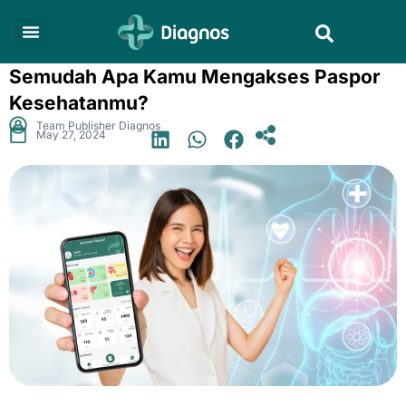
Skip
Search
to
content
Semudah Apa Kamu Mengakses Paspor
Kesehatanmu?
.
Team Publisher Diagnos
May 27, 2024