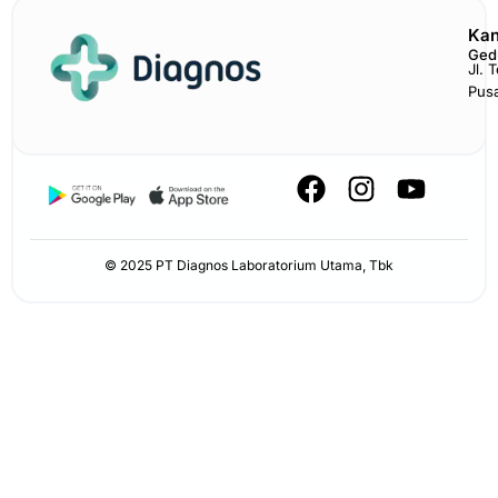
Kan
Ged
Jl. 
Pus
F
I
Y
a
n
o
c
s
u
e
t
t
© 2025 PT Diagnos Laboratorium Utama, Tbk
b
a
u
o
g
b
o
r
e
k
a
m