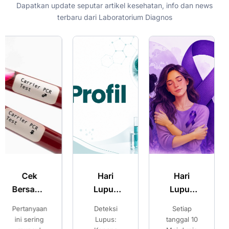
Dapatkan update seputar artikel kesehatan, info dan news
terbaru dari Laboratorium Diagnos
Hari
Hari
Merencanak
Lupus
Lupus
Kehamilan
Sedunia:
Sedunia:
Sehat:
Deteksi
Setiap
Pilihan
Kenali
Kenali
Pilihan
Lupus:
tanggal 10
Setelah
Gejala
Gejala
Setelah