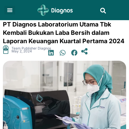
Skip
Search
to
content
PT Diagnos Laboratorium Utama Tbk
Kembali Bukukan Laba Bersih dalam
Laporan Keuangan Kuartal Pertama 2024
.
Team Publisher Diagnos
May 2, 2024