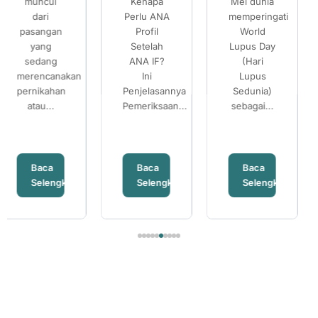
Kenapa
Mei dunia
Mengetahui
Perlu ANA
memperingati
Risiko
Lupus
Lupus
Mengetahui
Profil
World
Thalassemia
dan
dan
Risiko
Setelah
Lupus Day
Banyak
Pentingnya
Pentingnya
Thalassemi
ANA IF?
(Hari
pasangan
Pemeriksaan
Pemeriksaan
Ini
Lupus
mempersiapka
Penjelasannya
ANA IF
Sedunia)
ANA IF
kehamilan...
Pemeriksaan...
sebagai...
Baca
Baca
Baca
ya
Selengkapnya
Selengkapnya
Selengkapn