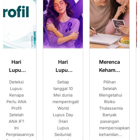
Hari
Merencanakan
Hari
Lupus
Kehamilan
Thalassemia
Sedunia:
Sehat:
Sedunia:
Setiap
Pilihan
Pentingnya
Kenali
Pilihan
Pentingnya
tanggal 10
Setelah
Skrining
Gejala
Setelah
Skrining
Mei dunia
Mengetahui
Dini untuk
memperingati
Risiko
Mencegah
Lupus
Mengetahui
untuk
World
Thalassemia
Risiko
dan
Risiko
Mencegah
Lupus Day
Banyak
pada
Pentingnya
Thalassemia
Risiko
(Hari
pasangan
Generasi
Pemeriksaan
pada
Lupus
mempersiapkan
Mendatang
Sedunia)
ANA IF
kehamilan...
Generasi
Setiap