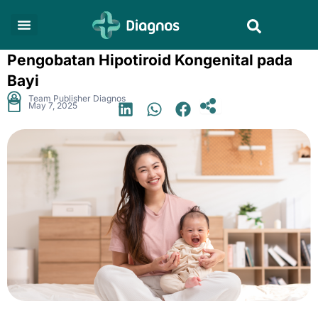
Skip
Search
to
content
Pengobatan Hipotiroid Kongenital pada
Bayi
.
Team Publisher Diagnos
May 7, 2025