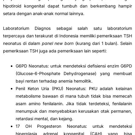
hipotiroid kongenital dapat tumbuh dan berkembang hampir
setara dengan anak-anak normal lainnya.
Laboratorium Diagnos sebagai salah satu laboratorium
terpercaya dan terakurat di Indonesia memiliki pemeriksaan TSH
neonatus di dalam
panel new born
(kurang dari 1 bulan). Selain
pemeriksaan TSH juga ada pemeriksaan lain seperti:
G6PD Neonatus: untuk mendeteksi defisiensi enzim G6PD
(Glucose-6-Phosphate Dehydrogenase) yang membuat
bayi rentan terhadap anemia hemolitik.
Penil Keton Uria (PKU) Neonatus: PKU adalah kelainan
metabolisme bawaan di mana tubuh tidak bisa memecah
asam amino fenilalanin. Jika tidak terdeteksi, fenilalanin
menumpuk dan menyebabkan kerusakan otak permanen,
retardasi mental, dan kejang.
17 OH Progesteron Neonatus: untuk mendeteksi
hiperplasia adrenal kongenital (CAH) yang bisa