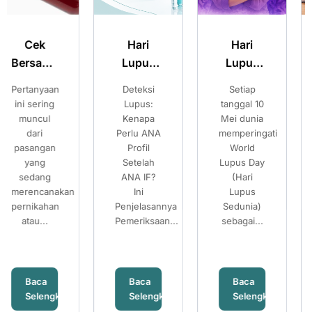
Hari
Hari
Merencanak
Lupus
Lupus
Kehamilan
Sedunia:
Sedunia:
Sehat:
Deteksi
Setiap
Pilihan
Kenali
Kenali
Pilihan
Lupus:
tanggal 10
Setelah
Gejala
Gejala
Setelah
Kenapa
Mei dunia
Mengetahui
Perlu ANA
memperingati
Risiko
Lupus
Lupus
Mengetahui
Profil
World
Thalassemia
dan
dan
Risiko
Setelah
Lupus Day
Banyak
Pentingnya
Pentingnya
Thalassemia
ANA IF?
(Hari
pasangan
Pemeriksaan
Pemeriksaan
Ini
Lupus
mempersiapkan
Penjelasannya
ANA IF
Sedunia)
ANA IF
kehamilan...
Pemeriksaan...
sebagai...
Baca
Baca
Baca
a
Selengkapnya
Selengkapnya
Selengkapny