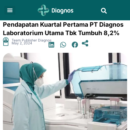
Skip
Search
to
content
Pendapatan Kuartal Pertama PT Diagnos
Laboratorium Utama Tbk Tumbuh 8,2%
.
Team Publisher Diagnos
May 2, 2024