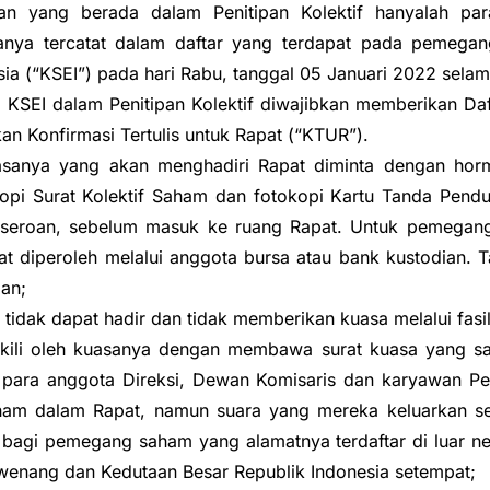
an yang berada dalam Penitipan Kolektif hanyalah p
a tercatat dalam daftar yang terdapat pada pemegang
sia (“KSEI”) pada hari Rabu, tanggal 05 Januari 2022 sela
 KSEI dalam Penitipan Kolektif diwajibkan memberikan D
n Konfirmasi Tertulis untuk Rapat (“KTUR”).
sanya yang akan menghadiri Rapat diminta dengan ho
opi Surat Kolektif Saham dan fotokopi Kartu Tanda Pendu
seroan, sebelum masuk ke ruang Rapat. Untuk pemegang 
diperoleh melalui anggota bursa atau bank kustodian. Ta
oan;
dak dapat hadir dan tidak memberikan kuasa melalui fasil
ili oleh kuasanya dengan membawa surat kuasa yang sah
 para anggota Direksi, Dewan Komisaris dan karyawan Pe
am dalam Rapat, namun suara yang mereka keluarkan sel
agi pemegang saham yang alamatnya terdaftar di luar neger
rwenang dan Kedutaan Besar Republik Indonesia setempat;