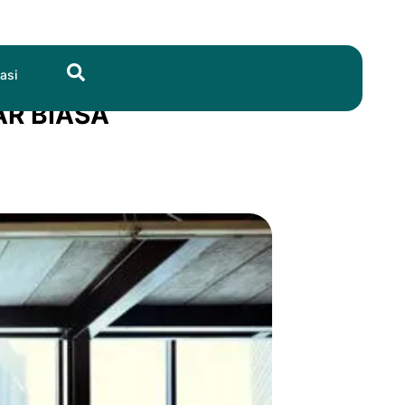
Search
asi
R BIASA