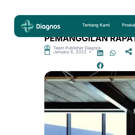
Skip
to
content
Tentang Kami
Produ
PEMANGGILAN RAPA
Team Publisher Diagnos
.
January 6, 2022