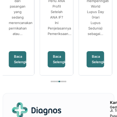
Perlu ANA
memperingati
Risiko
Lupus
Lupus
Mengetahui
Profil
World
Thalassemia
dan
dan
Risiko
Setelah
Lupus Day
Banyak
Pentingnya
Pentingnya
Thalassemia
ANA IF?
(Hari
pasangan
Pemeriksaan
Pemeriksaan
Ini
Lupus
mempersiapkan
Penjelasannya
ANA IF
Sedunia)
ANA IF
kehamilan...
Pemeriksaan...
sebagai...
Baca
Baca
Baca
ya
Selengkapnya
Selengkapnya
Selengkapn
Kan
Ged
Jl. 
Pus