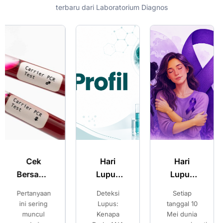
terbaru dari Laboratorium Diagnos
Hari
Hari
Merencanak
Lupus
Lupus
Kehamilan
Sedunia:
Sedunia:
Sehat:
Deteksi
Setiap
Pilihan
Kenali
Kenali
Pilihan
Lupus:
tanggal 10
Setelah
Gejala
Gejala
Setelah
Kenapa
Mei dunia
Mengetahui