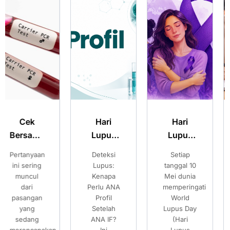
Hari
Hari
Merencanaka
Lupus
Lupus
Kehamilan
Sedunia:
Sedunia:
Sehat:
Deteksi
Setiap
Pilihan
Kenali
Kenali
Pilihan
Lupus:
tanggal 10
Setelah
Gejala
Gejala
Setelah
Kenapa
Mei dunia
Mengetahui
Perlu ANA
memperingati
Risiko
Lupus
Lupus
Mengetahui
Profil
World
Thalassemia
dan
dan
Risiko
Setelah
Lupus Day
Banyak
Pentingnya
Pentingnya
Thalassemia
ANA IF?
(Hari
pasangan
Pemeriksaan
Pemeriksaan
Ini
Lupus
mempersiapkan