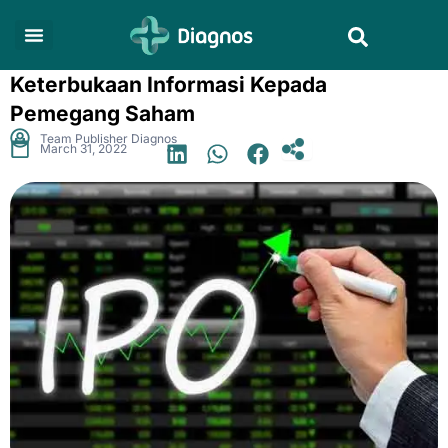
Skip
Search
to
content
Keterbukaan Informasi Kepada
Pemegang Saham
.
Team Publisher Diagnos
March 31, 2022