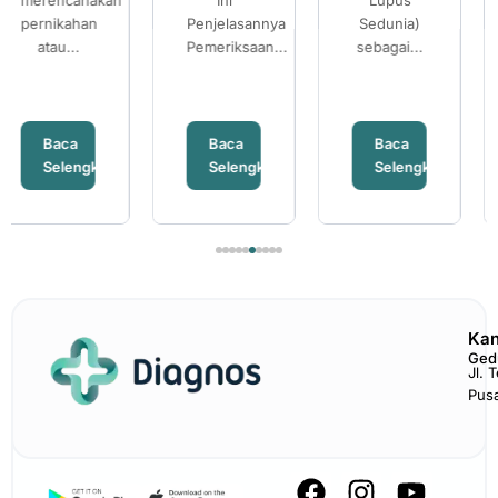
Penjelasannya
ANA IF
Sedunia)
ANA IF
kehamilan...
Pemeriksaan...
sebagai...
Baca
Baca
Baca
Selengkapnya
Selengkapnya
Selengkapnya
Kan
Ged
Jl. 
Pus
F
I
Y