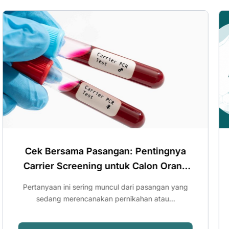
Hari Lupus Sedunia: Kenali Gejala
Lupus dan Pentingnya Pemeriksaan
ANA IF
Deteksi Lupus: Kenapa Perlu ANA Profil Setelah
ANA IF? Ini Penjelasannya Pemeriksaan...