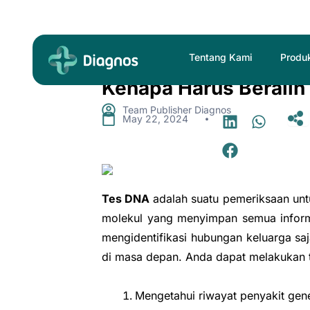
Skip
to
content
Tentang Kami
Produ
Kenapa Harus Berali
Team Publisher Diagnos
.
May 22, 2024
Tes DNA
adalah suatu pemeriksaan unt
molekul yang menyimpan semua informa
mengidentifikasi hubungan keluarga s
di masa depan. Anda dapat melakukan t
Mengetahui riwayat penyakit gene