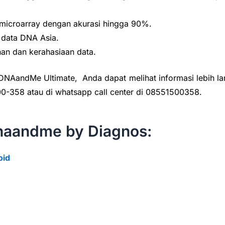
microarray dengan akurasi hingga 90%.
 data DNA Asia.
nan dan kerahasiaan data.
t DNAandMe Ultimate, Anda dapat melihat informasi lebih la
00-358 atau di whatsapp call center di 08551500358.
dnaandme by Diagnos:
oid