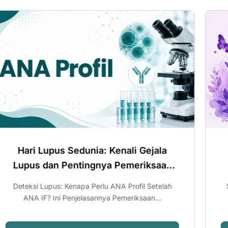
Hari Lupus Sedunia: Kenali Gejala
Lupus dan Pentingnya Pemeriksaan
ANA IF
Setiap tanggal 10 Mei dunia memperingati World
Lupus Day (Hari Lupus Sedunia) sebagai...