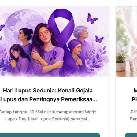
Merencanakan Kehamilan Sehat:
Pilihan Setelah Mengetahui Risiko
Thalassemia
Pilihan Setelah Mengetahui Risiko Thalassemia
Banyak pasangan mempersiapkan kehamilan...