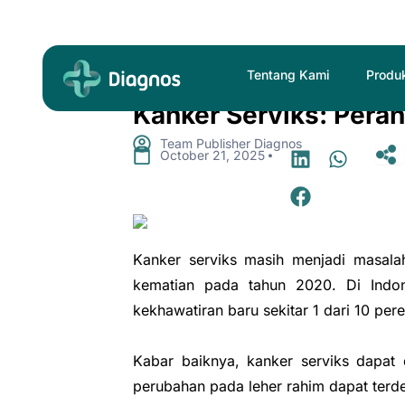
Skip
to
content
Tentang Kami
Produ
Kanker Serviks: Peran
Team Publisher Diagnos
.
October 21, 2025
Kanker serviks masih menjadi masala
kematian pada tahun 2020. Di Indon
kekhawatiran baru sekitar 1 dari 10 p
Kabar baiknya, kanker serviks dapat
perubahan pada leher rahim dapat terd