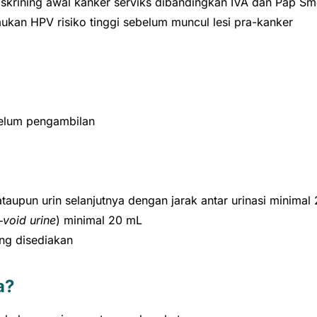
krining awal kanker serviks dibandingkan IVA dan Pap Sm
ukan HPV risiko tinggi sebelum muncul lesi pra-kanker
belum pengambilan
taupun urin selanjutnya dengan jarak antar urinasi minimal
t‑void urine
) minimal 20 mL
ang disediakan
a?