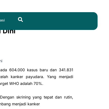
Search
asi
 Dini
n ada 604.000 kasus baru dan 341.831
telah kanker payudara. Yang menjadi
 target WHO adalah 70%.
engan skrining yang tepat dan rutin,
embang menjadi kanker