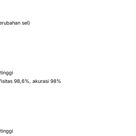
erubahan sel)
tinggi
ifisitas 98,6%, akurasi 98%
tinggi