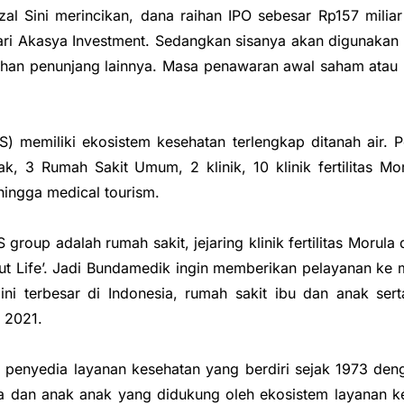
al Sini merincikan, dana raihan IPO sebesar Rp157 miliar
ari Akasya Investment. Sedangkan sisanya akan digunakan P
uhan penunjang lainnya. Masa penawaran awal saham atau b
 memiliki ekosistem kesehatan terlengkap ditanah air. P
k, 3 Rumah Sakit Umum, 2 klinik, 10 klinik fertilitas Moru
hingga medical tourism.
S group adalah rumah sakit, jejaring klinik fertilitas Mor
ut Life’. Jadi Bundamedik ingin memberikan pelayanan ke m
t ini terbesar di Indonesia, rumah sakit ibu dan anak s
i 2021.
 penyedia layanan kesehatan yang berdiri sejak 1973 deng
 dan anak anak yang didukung oleh ekosistem layanan ke