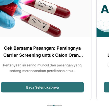
ngan: Pentingnya
Hari Lupus Sedunia: 
untuk Calon Orang
Lupus dan Pentingny
a
ANA IF
ncul dari pasangan yang
Deteksi Lupus: Kenapa Perlu 
pernikahan atau...
ANA IF? Ini Penjelasannya
ngkapnya
Baca Selengk