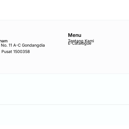
Menu
Anam
Tentang Kami
E-Catalogue
ro No. 11 A-C Gondangdia
a Pusat 1500358