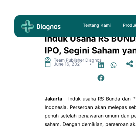
Skip
to
content
Tentang Kami
Produ
Induk Usaha RS BUND
IPO, Segini Saham ya
Team Publisher Diagnos
.
June 16, 2021
Jakarta
– Induk usaha RS Bunda dan P
Indonesia. Perseroan akan melepas se
penuh setelah penawaran umum dan pel
saham. Dengan demikian, perseroan aka