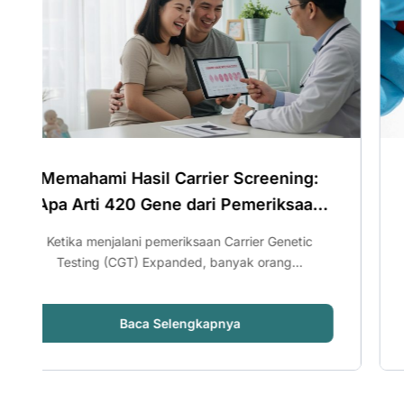
 Carrier Screening:
Cek Bersama Pasa
ne dari Pemeriksaan
Carrier Screening 
agi Kesehatan Anda?
Tu
meriksaan Carrier Genetic
Pertanyaan ini sering mu
anded, banyak orang...
sedang merencanakan 
elengkapnya
Baca Sele