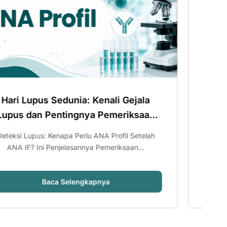
Kenali Gejala
Hari Lupus Sedunia: Ken
a Pemeriksaan
Lupus dan Pentingnya P
ANA IF
ANA Profil Setelah
Setiap tanggal 10 Mei dunia mem
 Pemeriksaan...
Lupus Day (Hari Lupus Sedunia
apnya
Baca Selengkapny