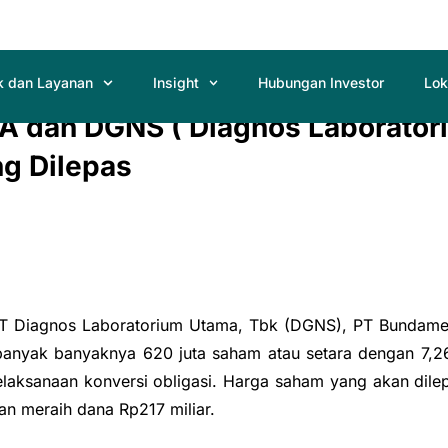
k dan Layanan
Insight
Hubungan Investor
Lok
A dan DGNS ( Diagnos Laborator
ng Dilepas
T Diagnos Laboratorium Utama, Tbk (DGNS), PT Bundamedi
banyak banyaknya 620 juta saham atau setara dengan 7,2
aksanaan konversi obligasi. Harga saham yang akan dile
n meraih dana Rp217 miliar.