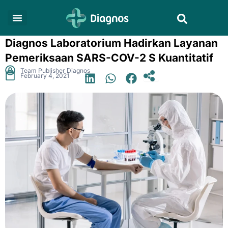
Skip
Search
to
content
Diagnos Laboratorium Hadirkan Layanan
Pemeriksaan SARS-COV-2 S Kuantitatif
.
Team Publisher Diagnos
February 4, 2021