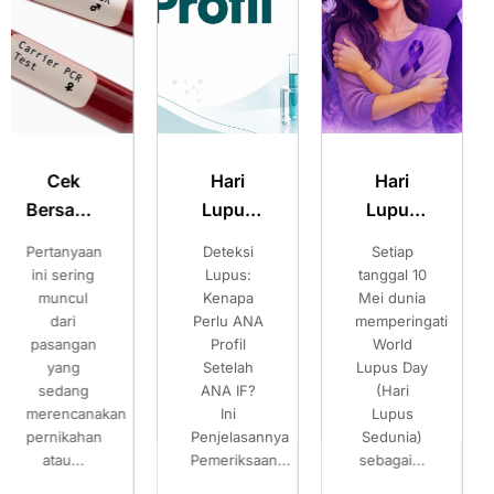
Hari
Hari
Merencanak
Lupus
Lupus
Kehamilan
Sedunia:
Sedunia:
Sehat:
Deteksi
Setiap
Pilihan
Kenali
Kenali
Pilihan
Lupus:
tanggal 10
Setelah
Gejala
Gejala
Setelah
Kenapa
Mei dunia
Mengetahui
Perlu ANA
memperingati
Risiko
Lupus
Lupus
Mengetahui
Profil
World
Thalassemia
dan
dan
Risiko
Setelah
Lupus Day
Banyak
Pentingnya
Pentingnya
Thalassemia
ANA IF?
(Hari
pasangan
Pemeriksaan
Pemeriksaan
Ini
Lupus
mempersiapkan
Penjelasannya
ANA IF
Sedunia)
ANA IF
kehamilan...
Pemeriksaan...
sebagai...