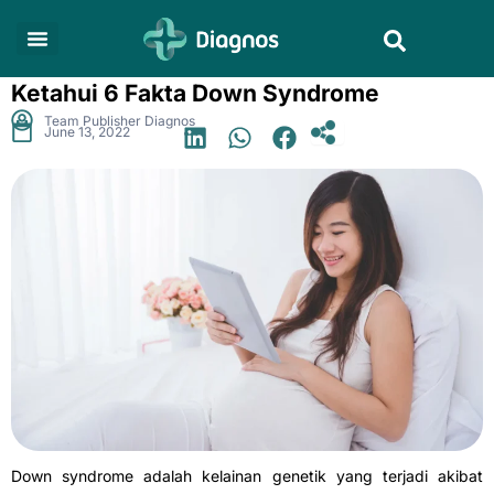
Skip
Search
to
content
Ketahui 6 Fakta Down Syndrome
.
Team Publisher Diagnos
June 13, 2022
Down syndrome adalah kelainan genetik yang terjadi akibat