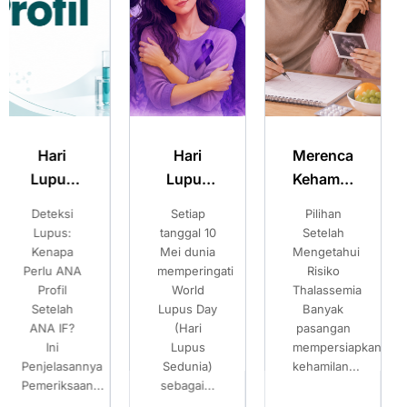
Hari
Merencanakan
Hari
Lupus
Kehamilan
Thalassemia
Sedunia:
Sehat:
Sedunia:
Setiap
Pilihan
Pentingnya
Kenali
Pilihan
Pentingnya
tanggal 10
Setelah
Skrining
Gejala
Setelah
Skrining
Mei dunia
Mengetahui
Dini untuk
memperingati
Risiko
Mencegah
Lupus
Mengetahui
untuk
World
Thalassemia
Risiko
dan
Risiko
Mencegah
Lupus Day
Banyak
pada
Pentingnya
Thalassemia
Risiko
(Hari
pasangan
Generasi
Pemeriksaan
pada
Lupus
mempersiapkan
Mendatang
Sedunia)
ANA IF
kehamilan...
Generasi
Setiap
sebagai...
tanggal...
Mendatang