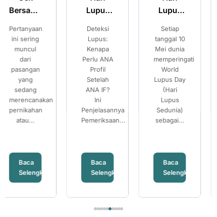
Lupus
Lupus
Kehamilan
Sedunia:
Sedunia:
Sehat:
Deteksi
Setiap
Pilihan
Kenali
Kenali
Pilihan
Lupus:
tanggal 10
Setelah
Gejala
Gejala
Setelah
Kenapa
Mei dunia
Mengetahui
Perlu ANA
memperingati
Risiko
Lupus
Lupus
Mengetahui
Profil
World
Thalassemia
dan
dan
Risiko
Setelah
Lupus Day
Banyak
Pentingnya
Pentingnya
Thalassemi
ANA IF?
(Hari
pasangan
Pemeriksaan
Pemeriksaan
Ini
Lupus
mempersiapka
Penjelasannya
ANA IF
Sedunia)
ANA IF
kehamilan...
Pemeriksaan...
sebagai...
Baca
Baca
Baca
nya
Selengkapnya
Selengkapnya
Selengkapn