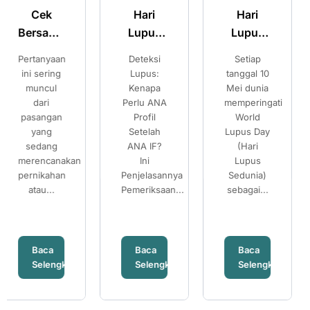
Hari
Hari
Merencana
Lupus
Lupus
Kehamilan
Sedunia:
Sedunia:
Sehat:
Deteksi
Setiap
Pilihan
Kenali
Kenali
Pilihan
Lupus:
tanggal 10
Setelah
Gejala
Gejala
Setelah
Kenapa
Mei dunia
Mengetahui
Perlu ANA
memperingati
Risiko
Lupus
Lupus
Mengetahui
Profil
World
Thalassemia
dan
dan
Risiko
Setelah
Lupus Day
Banyak
Pentingnya
Pentingnya
Thalassemi
ANA IF?
(Hari
pasangan
Pemeriksaan
Pemeriksaan
Ini
Lupus
mempersiapka
Penjelasannya
ANA IF
Sedunia)
ANA IF
kehamilan...
Pemeriksaan...
sebagai...
Baca
Baca
Baca
nya
Selengkapnya
Selengkapnya
Selengkapn