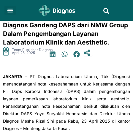
Skip
Search
to
content
Diagnos Gandeng DAPS dari NMW Group
Dalam Pengembangan Layanan
Laboratorium Klinik dan Aesthetic.
.
Team Publisher Diagnos
April 25, 2025
JAKARTA
– PT Diagnos Laboratorium Utama, Tbk (Diagnos)
menandatangani nota kesepahamaan untuk kerjasama dengan
PT Daps Korpora Indonesia (DAPS) dalam pengembangan
layanan pemeriksaan laboratorium klinik serta aesthetic.
Penandatanganan nota kesepahaman berikut dilakukan oleh
Direktur DAPS Yoyo Suryakhi Hendrarsin dan Direktur Utama
Diagnos Mesha Rizal Sini pada Rabu, 23 April 2025 di kantor
Diagnos – Menteng Jakarta Pusat.