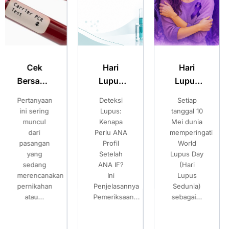
Hari
Hari
Merencan
Lupus
Lupus
Kehamilan
:
Sedunia:
Sedunia:
Sehat:
Deteksi
Setiap
Pilihan
ya
Kenali
Kenali
Pilihan
Lupus:
tanggal 10
Setelah
Gejala
Gejala
Setelah
Kenapa
Mei dunia
Mengetahui
Perlu ANA
memperingati
Risiko
Lupus
Lupus
Mengetah
Profil
World
Thalassemia
dan
dan
Risiko
Setelah
Lupus Day
Banyak
Pentingnya
Pentingnya
Thalasse
ANA IF?
(Hari
pasangan
Pemeriksaan
Pemeriksaan
an
Ini
Lupus
mempersiap
Penjelasannya
ANA IF
Sedunia)
ANA IF
kehamilan...
Pemeriksaan...
sebagai...