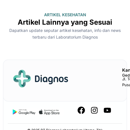
ARTIKEL KESEHATAN
Artikel Lainnya yang Sesuai
Dapatkan update seputar artikel kesehatan, info dan news
terbaru dari Laboratorium Diagnos
Kan
Ged
Jl. 
Pus
F
I
Y
a
n
o
c
s
u