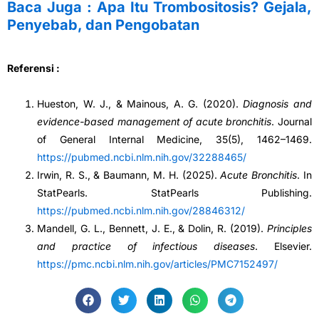
Baca Juga :
Apa Itu Trombositosis? Gejala,
Penyebab, dan Pengobatan
Referensi :
Hueston, W. J., & Mainous, A. G. (2020).
Diagnosis and
evidence-based management of acute bronchitis
. Journal
of General Internal Medicine, 35(5), 1462–1469.
https://pubmed.ncbi.nlm.nih.gov/32288465/
Irwin, R. S., & Baumann, M. H. (2025).
Acute Bronchitis
. In
StatPearls. StatPearls Publishing.
https://pubmed.ncbi.nlm.nih.gov/28846312/
Mandell, G. L., Bennett, J. E., & Dolin, R. (2019).
Principles
and practice of infectious diseases
. Elsevier.
https://pmc.ncbi.nlm.nih.gov/articles/PMC7152497/