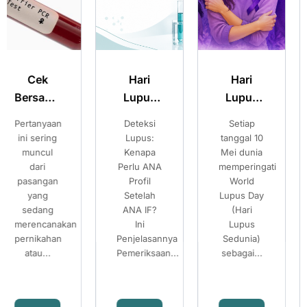
Hari
Hari
Merencanak
Lupus
Lupus
Kehamilan
Sedunia:
Sedunia:
Sehat:
Deteksi
Setiap
Pilihan
Kenali
Kenali
Pilihan
Lupus:
tanggal 10
Setelah
Gejala
Gejala
Setelah
Kenapa
Mei dunia
Mengetahui
Perlu ANA
memperingati
Risiko
Lupus
Lupus
Mengetahui
Profil
World
Thalassemia
dan
dan
Risiko
Setelah
Lupus Day
Banyak
Pentingnya
Pentingnya
Thalassemia
ANA IF?
(Hari
pasangan
Pemeriksaan
Pemeriksaan
Ini
Lupus
mempersiapkan
Penjelasannya
ANA IF
Sedunia)
ANA IF
kehamilan...
Pemeriksaan...
sebagai...