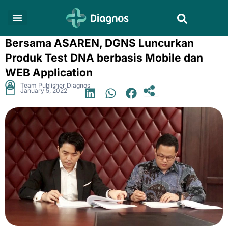
Skip
Search
to
content
Bersama ASAREN, DGNS Luncurkan
Produk Test DNA berbasis Mobile dan
WEB Application
.
Team Publisher Diagnos
January 5, 2022