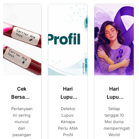
Hari
Hari
Merencanaka
Lupus
Lupus
Kehamilan
Sedunia:
Sedunia:
Sehat:
Deteksi
Setiap
Pilihan
Kenali
Kenali
Pilihan
Lupus:
tanggal 10
Setelah
Gejala
Gejala
Setelah
Kenapa
Mei dunia
Mengetahui
Perlu ANA
memperingati
Risiko
Lupus
Lupus
Mengetahui
Profil
World
Thalassemia
dan
dan
Risiko