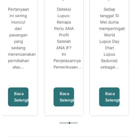
Sedunia:
Sedunia:
Sehat:
Deteksi
Setiap
Pilihan
Kenali
Kenali
Pilihan
Lupus:
tanggal 10
Setelah
Gejala
Gejala
Setelah
Kenapa
Mei dunia
Mengetahui
Perlu ANA
memperingati
Risiko
Lupus
Lupus
Mengetahui
Profil
World
Thalassemia
dan
dan
Risiko
Setelah
Lupus Day
Banyak
Pentingnya
Pentingnya
Thalassemia
ANA IF?
(Hari
pasangan
Pemeriksaan
Pemeriksaan
Ini
Lupus
mempersiapkan
Penjelasannya
ANA IF
Sedunia)
ANA IF
kehamilan...
Pemeriksaan...
sebagai...
Baca
Baca
Baca
Selengkapnya
Selengkapnya
Selengkapnya