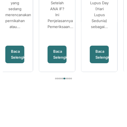
Setelah
Lupus Day
Banyak
Pentingnya
Pentingnya
Thalassemia
ANA IF?
(Hari
pasangan
Pemeriksaan
Pemeriksaan
Ini
Lupus
mempersiapkan
Penjelasannya
ANA IF
Sedunia)
ANA IF
kehamilan...
Pemeriksaan...
sebagai...
Baca
Baca
Baca
ya
Selengkapnya
Selengkapnya
Selengkapny