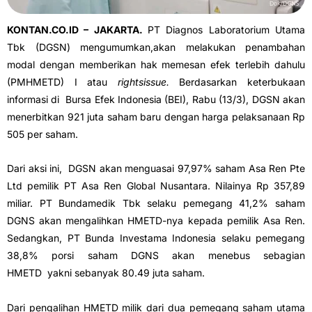
KONTAN.CO.ID – JAKARTA.
PT Diagnos Laboratorium Utama
Tbk (DGSN) mengumumkan,akan melakukan penambahan
modal dengan memberikan hak memesan efek terlebih dahulu
(PMHMETD) I atau
rightsissue.
Berdasarkan keterbukaan
informasi di Bursa Efek Indonesia (BEI), Rabu (13/3), DGSN akan
menerbitkan 921 juta saham baru dengan harga pelaksanaan Rp
505 per saham.
Dari aksi ini, DGSN akan menguasai 97,97% saham Asa Ren Pte
Ltd pemilik PT Asa Ren Global Nusantara. Nilainya Rp 357,89
miliar. PT Bundamedik Tbk selaku pemegang 41,2% saham
DGNS akan mengalihkan HMETD-nya kepada pemilik Asa Ren.
Sedangkan, PT Bunda Investama Indonesia selaku pemegang
38,8% porsi saham DGNS akan menebus sebagian
HMETD yakni sebanyak 80.49 juta saham.
Dari pengalihan HMETD milik dari dua pemegang saham utama