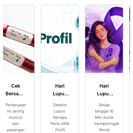
Hari
Hari
Merencanak
Lupus
Lupus
Kehamilan
Sedunia:
Sedunia:
Sehat:
Deteksi
Setiap
Pilihan
Kenali
Kenali
Pilihan
Lupus:
tanggal 10
Setelah
Gejala
Gejala
Setelah
Kenapa
Mei dunia
Mengetahui
Perlu ANA
memperingati
Risiko
Lupus
Lupus
Mengetahui
Profil
World
Thalassemia
dan
dan
Risiko