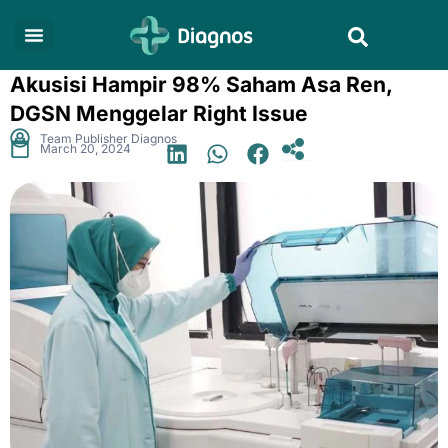
Skip
Search
to
content
Akusisi Hampir 98% Saham Asa Ren,
DGSN Menggelar Right Issue
.
Team Publisher Diagnos
March 20, 2024