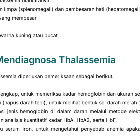
lassemia diantaranya:
 limpa (splenomegali) dan pembesaran hati (hepatomegali
 yang membesar
ewarna kuning atau pucat
Mendiagnosa Thalassemia
assemia diperlukan pemeriksaan sebagai berikut:
lengkap, untuk memeriksa kadar hemoglobin dan ukuran se
 (hapus darah tepi), untuk melihat bentuk sel darah merah
asi jenis hemoglobin di dalam darah melalui metode elek
 analisis kuantitatif kadar HbA, HbA2, serta HbF.
tu serum iron, untuk mengetahui penyebab anemia apaka