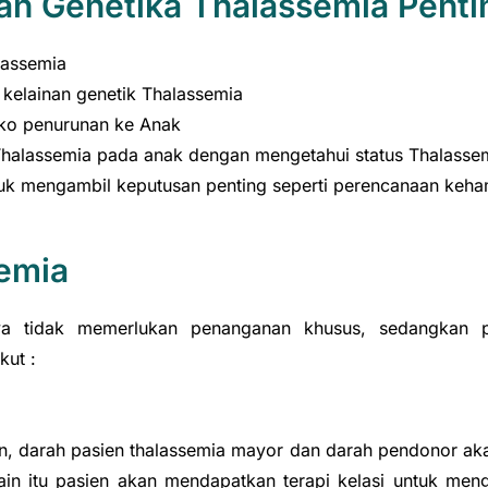
n Genetika Thalassemia Penti
lassemia
 kelainan genetik Thalassemia
iko penurunan ke Anak
Thalassemia pada anak dengan mengetahui status Thalass
k mengambil keputusan penting seperti perencanaan keham
emia
ya tidak memerlukan penanganan khusus, sedangkan p
ut :
an, darah pasien thalassemia mayor dan darah pendonor ak
elain itu pasien akan mendapatkan terapi kelasi untuk me