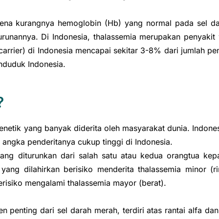
rena kurangnya hemoglobin (Hb) yang normal pada sel dara
runannya. Di Indonesia, thalassemia merupakan penyakit 
carrier) di Indonesia mencapai sekitar 3-8% dari jumlah 
nduduk Indonesia.
?
enetik yang banyak diderita oleh masyarakat dunia. Indone
 angka penderitanya cukup tinggi di Indonesia.
yang diturunkan dari salah satu atau kedua orangtua kep
ng dilahirkan berisiko menderita thalassemia minor (r
isiko mengalami thalassemia mayor (berat).
nting dari sel darah merah, terdiri atas rantai alfa dan 