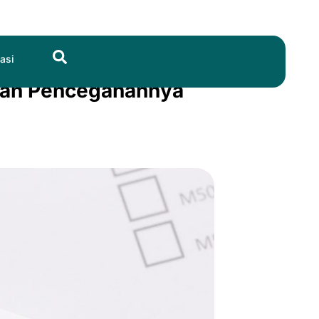
Search
asi
 dan Pencegahannya