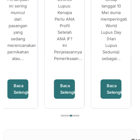
Kenali
Kenali
Pilihan
Lupus:
tanggal 10
Setelah
Gejala
Gejala
Setelah
Kenapa
Mei dunia
Mengetahui
Perlu ANA
memperingati
Risiko
Lupus
Lupus
Mengetahui
Profil
World
Thalassemia
dan
dan
Risiko
Setelah
Lupus Day
Banyak
Pentingnya
Pentingnya
Thalassemi
ANA IF?
(Hari
pasangan
Pemeriksaan
Pemeriksaan
Ini
Lupus
mempersiapka
Penjelasannya
ANA IF
Sedunia)
ANA IF
kehamilan...
Pemeriksaan...
sebagai...
Baca
Baca
Baca
nya
Selengkapnya
Selengkapnya
Selengkapn