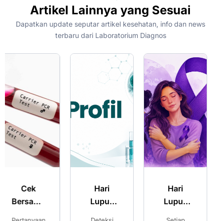
Artikel Lainnya yang Sesuai
Dapatkan update seputar artikel kesehatan, info dan news
terbaru dari Laboratorium Diagnos
Hari
Hari
Merencana
Lupus
Lupus
Kehamilan
Sedunia:
Sedunia:
Sehat:
Deteksi
Setiap
Pilihan