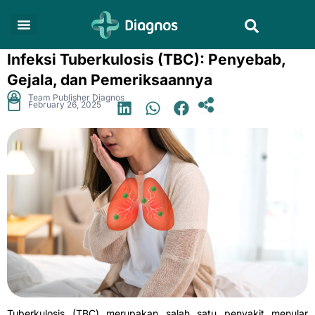
Skip
Search
to
content
Infeksi Tuberkulosis (TBC): Penyebab,
Gejala, dan Pemeriksaannya
.
Team Publisher Diagnos
February 26, 2025
Tuberkulosis (TBC) merupakan salah satu penyakit menular