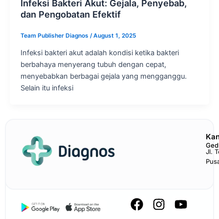
Infeksi Bakteri Akut: Gejala, Penyebab,
dan Pengobatan Efektif
Team Publisher Diagnos
/
August 1, 2025
Infeksi bakteri akut adalah kondisi ketika bakteri
berbahaya menyerang tubuh dengan cepat,
menyebabkan berbagai gejala yang mengganggu.
Selain itu infeksi
Kan
Ged
Jl. 
Pus
F
I
Y
a
n
o