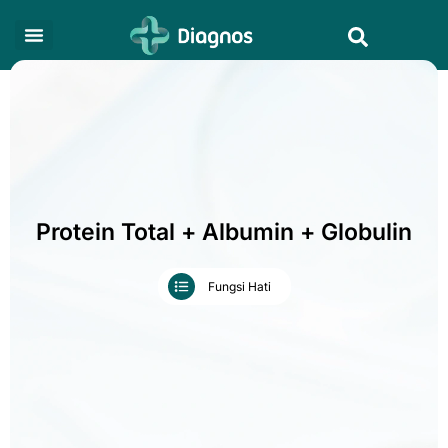
Skip
Search
to
content
Protein Total + Albumin + Globulin
Fungsi Hati