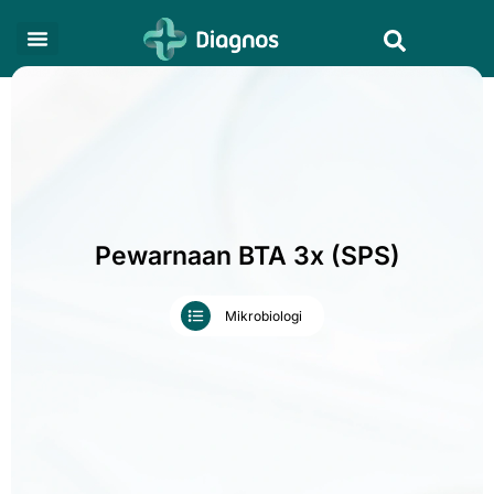
Skip
Search
to
content
Pewarnaan BTA 3x (SPS)
Mikrobiologi