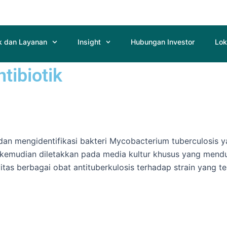
k dan Layanan
Insight
Hubungan Investor
Lok
tibiotik
dan mengidentifikasi bakteri Mycobacterium tuberculosis 
emudian diletakkan pada media kultur khusus yang menduku
tas berbagai obat antituberkulosis terhadap strain yang ter