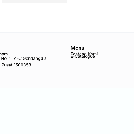
Menu
Anam
Tentang Kami
E-Catalogue
ro No. 11 A-C Gondangdia
a Pusat 1500358