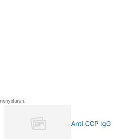
 menyeluruh.
Anti CCP IgG