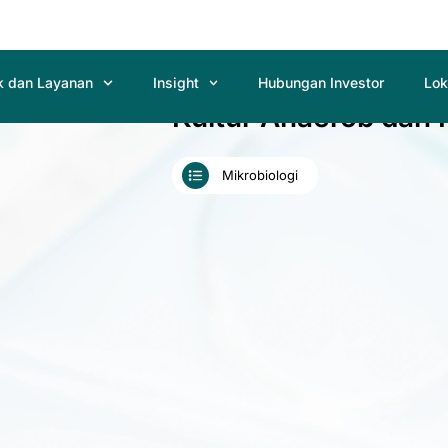
k dan Layanan
Insight
Hubungan Investor
Lok
Kultur Anaerob dan 
Mikrobiologi