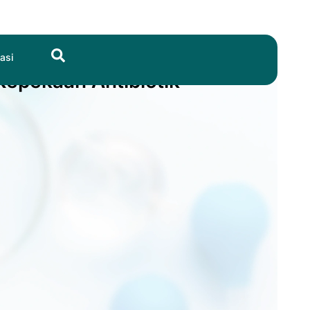
Search
asi
Kepekaan Antibiotik