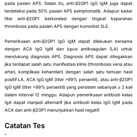
pada pasien APS. Selain itu, anti-β2GP1 IgG IgM juga dapat
terdeteksi pada 50% pasien APS asimptomatik. Adapun kadar
titer anti-β2GP1 berkorelasi dengan tingkat keparahan
thrombosis pada pasien APS dengan komorbid SLE.
Pemeriksaan anti-β2GP1 IgG IgM dapat dilakukan bersama
dengan ACA IgG IgM dan lupus antikoagulan (LA) untuk
mendukung diagnosis APS. Diagnosis APS dapat ditegakkan
jika terdapat salah satu manifestasi klinis (thrombosis vena atau
arteri, komplikasi kehamilan) dengan salah satu temuan hasil
positif LA, ACA IgG IgM (titer >99% persentil), atau anti-β2GP1
IgG IgM (titer >99% persentil) yang persisten sebanyak ≥ 2 kali
dalam interval 12 minggu. Adapun pemeriksaan antibodi kelas
IgA dapat manjadi alternatif jika antibodi kelas IgG IgM pada
ACA dan anti-β2GP1 menunjukkan hasil negatif.
Catatan Tes
–