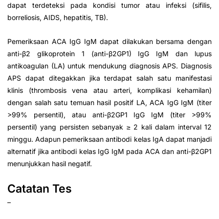
dapat terdeteksi pada kondisi tumor atau infeksi (sifilis,
borreliosis, AIDS, hepatitis, TB).
Pemeriksaan ACA IgG IgM dapat dilakukan bersama dengan
anti-β2 glikoprotein 1 (anti-β2GP1) IgG IgM dan lupus
antikoagulan (LA) untuk mendukung diagnosis APS. Diagnosis
APS dapat ditegakkan jika terdapat salah satu manifestasi
klinis (thrombosis vena atau arteri, komplikasi kehamilan)
dengan salah satu temuan hasil positif LA, ACA IgG IgM (titer
>99% persentil), atau anti-β2GP1 IgG IgM (titer >99%
persentil) yang persisten sebanyak ≥ 2 kali dalam interval 12
minggu. Adapun pemeriksaan antibodi kelas IgA dapat manjadi
alternatif jika antibodi kelas IgG IgM pada ACA dan anti-β2GP1
menunjukkan hasil negatif.
Catatan Tes
–