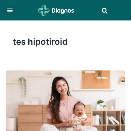
Skip
Search
to
content
tes hipotiroid