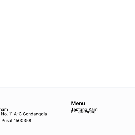
Menu
Anam
Tentang Kami
E-Catalogue
ro No. 11 A-C Gondangdia
a Pusat 1500358