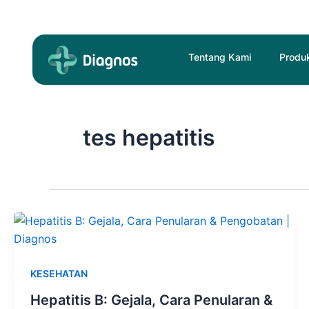
Skip
to
content
Tentang Kami
Produ
tes hepatitis
KESEHATAN
Hepatitis B: Gejala, Cara Penularan &