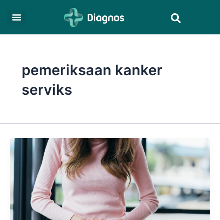
Skip
Search
to
content
pemeriksaan kanker
serviks