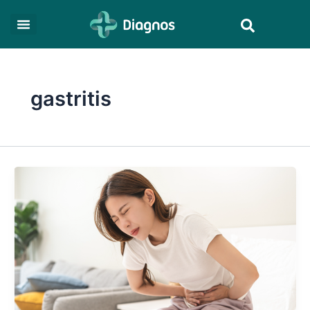
Skip
Search
to
content
gastritis