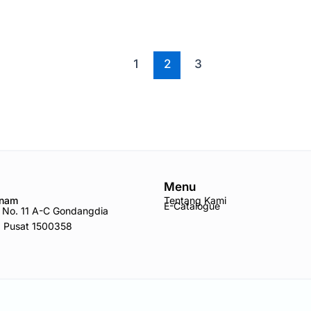
1
2
3
Menu
Anam
Tentang Kami
E-Catalogue
ro No. 11 A-C Gondangdia
a Pusat 1500358