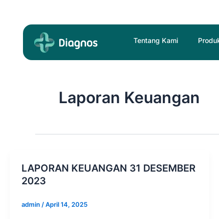
Skip
Post
to
pagination
content
Tentang Kami
Produ
Laporan Keuangan
LAPORAN KEUANGAN 31 DESEMBER
2023
admin
/
April 14, 2025