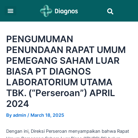
Skip
Post
Search
to
navigation
content
PENGUMUMAN
PENUNDAAN RAPAT UMUM
PEMEGANG SAHAM LUAR
BIASA PT DIAGNOS
LABORATORIUM UTAMA
TBK. (“Perseroan”) APRIL
2024
By
admin
/
March 18, 2025
Dengan ini, Direksi Perseroan menyampaikan bahwa Rapat