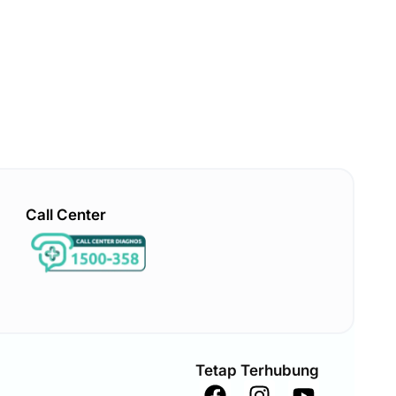
Call Center
Tetap Terhubung
F
I
Y