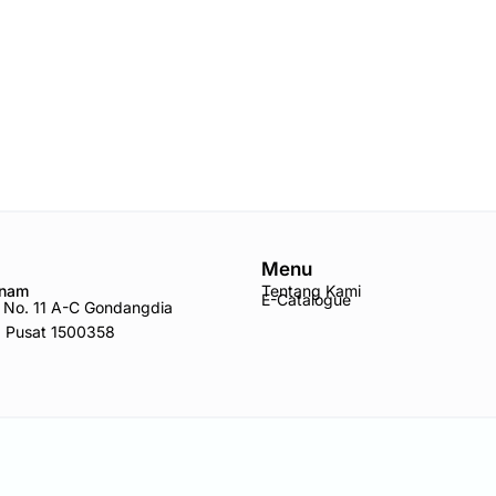
Menu
Anam
Tentang Kami
E-Catalogue
ro No. 11 A-C Gondangdia
a Pusat 1500358