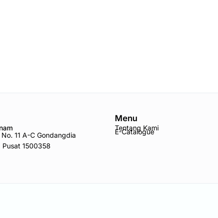
Menu
Anam
Tentang Kami
E-Catalogue
ro No. 11 A-C Gondangdia
a Pusat 1500358