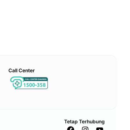
Call Center
Tetap Terhubung
F
I
Y