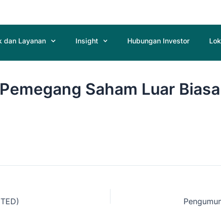
k dan Layanan
Insight
Hubungan Investor
Lok
emegang Saham Luar Biasa
ITED)