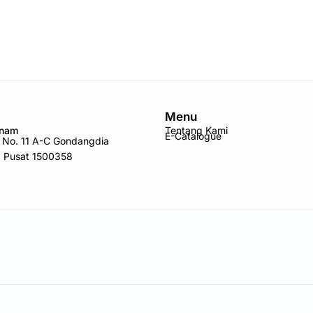
Menu
Anam
Tentang Kami
E-Catalogue
ro No. 11 A-C Gondangdia
a Pusat 1500358