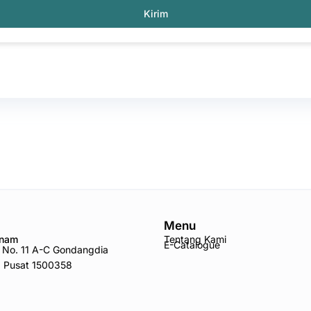
Kirim
Menu
Anam
Tentang Kami
E-Catalogue
ro No. 11 A-C Gondangdia
a Pusat 1500358