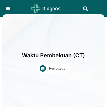
Skip
Search
to
content
Waktu Pembekuan (CT)
Hemostasis