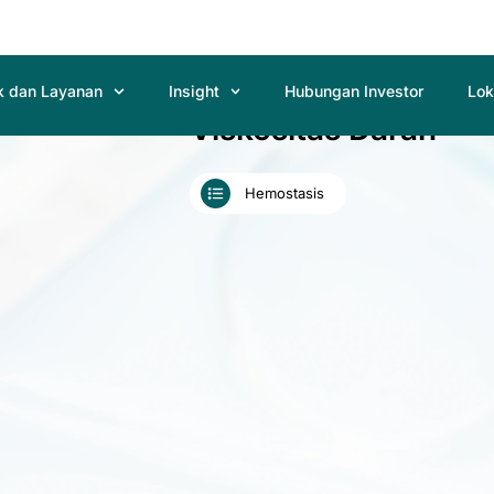
k dan Layanan
Insight
Hubungan Investor
Lok
Viskositas Darah
Hemostasis