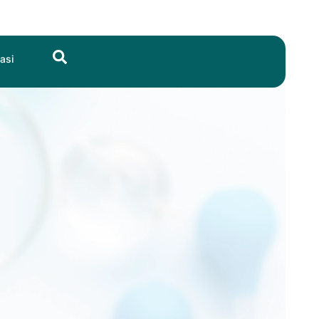
Search
asi