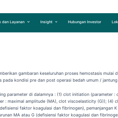
k dan Layanan
Insight
Hubungan Investor
Lok
rikan gambaran keseluruhan proses hemostasis mulai dari f
pada kondisi pre dan post operasi bedah umum / jantung / 
parameter di dalamnya : (1) clot initiation (parameter : clo
er : maximal amplitude (MA), clot viscoelasticity (G)); (4) c
defisiensi faktor koagulasi dan fibrinogen), pemanjangan K 
urunan MA atau G (defisiensi faktor koagulasi dan fibrinog