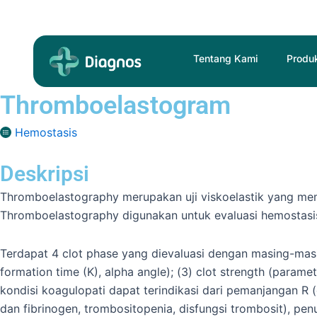
Skip
to
content
Tentang Kami
Produ
Thromboelastogram
Hemostasis
Deskripsi
Thromboelastography merupakan uji viskoelastik yang membe
Thromboelastography digunakan untuk evaluasi hemostasis 
Terdapat 4 clot phase yang dievaluasi dengan masing-masing 
formation time (K), alpha angle); (3) clot strength (paramet
kondisi koagulopati dapat terindikasi dari pemanjangan R (
dan fibrinogen, trombositopenia, disfungsi trombosit), pen