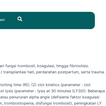
Search
asi
ungsi trombosit, koagulasi, hingga fibrinolisis.
transplantasi hati, perdarahan postpartum, serta trauma.
tting time (R)); (2) clot kinetics (parameter : clot
lot lysis (parameter : lysis at 30 minutes (LY30)). Beberapa
atau penurunan alpha angle (defisiensi faktor koagulasi
en, trombositopenia, disfungsi trombosit), peningkatan LY