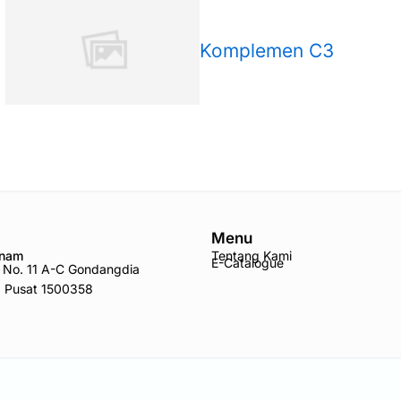
Komplemen C3
Menu
Anam
Tentang Kami
E-Catalogue
ro No. 11 A-C Gondangdia
a Pusat 1500358