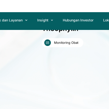
k dan Layanan
Insight
Hubungan Investor
Lok
Theophylin
Monitoring Obat