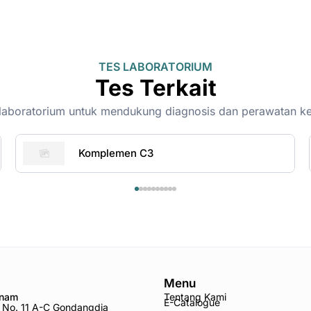
TES LABORATORIUM
Tes Terkait
on-laboratorium untuk mendukung diagnosis dan perawatan k
Komplemen C3
Menu
Anam
Tentang Kami
E-Catalogue
ro No. 11 A-C Gondangdia