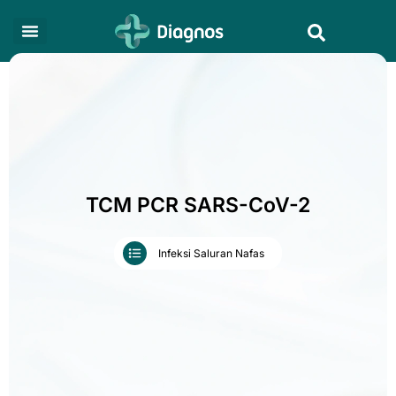
Skip
Search
to
content
TCM PCR SARS-CoV-2
Infeksi Saluran Nafas