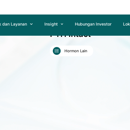
k dan Layanan
Insight
Hubungan Investor
Lok
PTH Intact
Hormon Lain