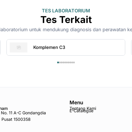
TES LABORATORIUM
Tes Terkait
on-laboratorium untuk mendukung diagnosis dan perawatan k
Komplemen C3
Menu
Anam
Tentang Kami
E-Catalogue
ro No. 11 A-C Gondangdia
a Pusat 1500358