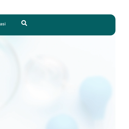
Search
asi