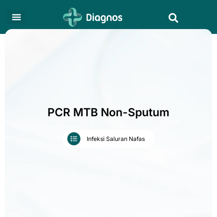
Skip
Search
to
content
PCR MTB Non-Sputum
Infeksi Saluran Nafas