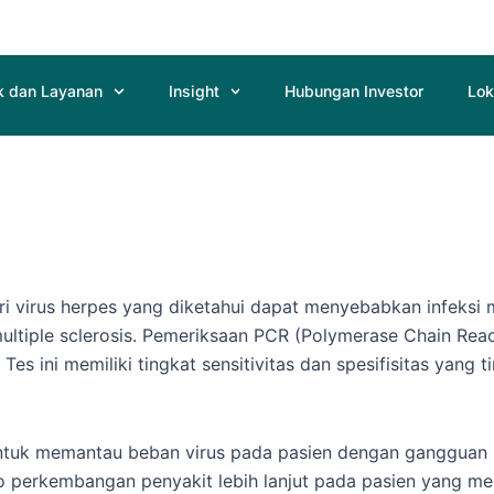
k dan Layanan
Insight
Hubungan Investor
Lok
ri virus herpes yang diketahui dapat menyebabkan infeksi 
 multiple sclerosis. Pemeriksaan PCR (Polymerase Chain R
 Tes ini memiliki tingkat sensitivitas dan spesifisitas yan
 untuk memantau beban virus pada pasien dengan gangguan
iko perkembangan penyakit lebih lanjut pada pasien yang men